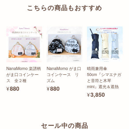
こちらの商品もおすすめ
NanaMomo 楽譜柄
NanaMomo がま口
晴雨兼用傘
がま口コインケー
コインケース リ
50cm『シマエナガ
ス 全２種
ズム
と音符と木琴
mini』遮光＆遮熱
¥880
¥880
¥3,850
セール中の商品