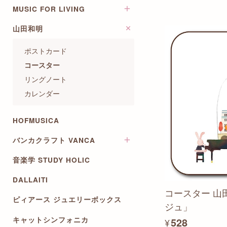
マグカップ・プレート
ラッピング用品
スタンプ
ウォールステッカー
MUSIC FOR LIVING
演奏補助
その他食器・カトラリー
ワイヤーアレンジベース
ＰＣ・デスク用品・スマホ関
キット・パズル
楽譜
連
山田和明
オールミュージックシリーズ
お茶
ワッペン・チャーム・手芸資
レッスンバッグ
材
シール・ステッカー
ファイル・ステーショナリー
ポストカード
ポストカード
その他
コースター
グリーティングカード
リングノート
メッセージカード
カレンダー
月謝袋
出席カード
HOFMUSICA
五線ノート・五線譜
バンカクラフト VANCA
祝儀袋・のし封筒
色紙
音楽学 STUDY HOLIC
革物語~楽器キーホルダー
カレンダー・スケジュール
革製楽器ストラップ
DALLAITI
ステーショナリーセット
コースター 山
ピィアース ジュエリーボックス
ジュ」
キャットシンフォニカ
¥528