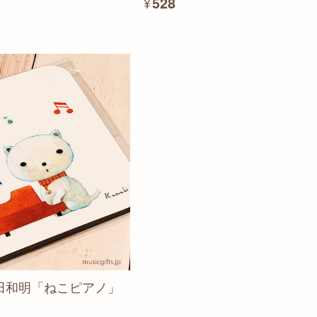
¥528
田和明「ねこピアノ」