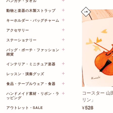
ハンカチ・タオル
音符・音楽記号・楽譜柄
鍵盤楽器
動物と楽器の木製ストラップ
ito oto ししゅうハンカチ
弦楽器
猫のロンド～イニシャル
キーホルダー・バッグチャーム
楽器のストラップ
木管楽器
Happy Tone
動物と楽器のストラップ
金管楽器
アクセサリー
オールミュージックシリーズ
メロディーオーケストラ
ミニ動物のキーホルダー
打楽器
バンカクラフト VANCA
コンセール
ステーショナリー
イヤリング・ピアス
楽器の木製ブローチ
和楽器・伝統楽器
ワイヤーアートシリーズ
ポワポワチック
ネックレス・ペンダント
バッグ・ポーチ・ファッション
クリアファイル
歌・合唱
DALLAITI レザーキーホルダー
チックトーン
雑貨
ブローチ・ブレスレット・リ
楽譜ファイル
オーケストラ・吹奏楽・マー
こっちゃんのりぼん 楽器シ
ング
トンピアノ
チ
リーズ
インテリア・ミニチュア楽器
ノート・メモ・付箋
レッスンバッグ・トートバッ
ヘアアクセサリー
リフレイン
グ
作曲家・楽曲
バッグチャーム
レターセット・封筒
ミニチュア楽器ピンバッジ
レッスン・演奏グッズ
アンティークシャープナー
猫の楽団
ポーチ・巾着・ティッシュケ
バレエ
その他のキーホルダー・スト
クリップ・マグネット・鉛筆
ネクタイピン
ース
プリザーブドフラワー
ピルエット
ラップ
削り
食品・テーブルウェア・食器
BeauTone
ネクタイ・リボン
サコッシュ・ボトルケース・
スマホスタンド
サウンドオブミュージック
ペンケース・ブックカバー・
鍵盤・ペダルカバー
コースター 山
その他
ハンドメイド素材・リボン・ラ
ペーパーナプキン
アクセサリーボックス
チケット/マルチケース
ミニチュア楽器
ッピング
リン」
五楽線テープ
折りたたみ傘
コースター
筆記用具
デコレーション
月謝袋
¥528
アウトレット・SALE
メラミントレイ
音楽柄リボン
マスキングテープ
フォトフレーム・写真たて
出席カード