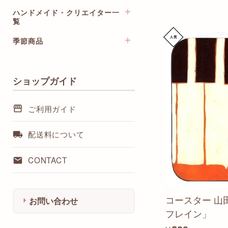
ハンドメイド・クリエイター一
覧
季節商品
crescendo / 木製ハンドメイド
グッズ
クリスマスカード・ポストカ
mamin / ワイヤーパールアクセ
ード
サリー
ショップガイド
ハンドメイド小物
Masaenocturne / イラストレ
ターセット
アクセサリー
ご利用ガイド
Rie / 音楽・楽器のネックレス
ストラップ・チャーム
BeauTone / ピアノレッスング
インテリア・デコレーション
配送料について
ッズ
ステーショナリー
NanaMomo / 音楽柄布小物
CONTACT
baby-humming / 楽曲アクセサ
リー
chiku-chiku / 鍵盤・楽譜柄小
物
コースター 山
お問い合わせ
clavecin / オリジナル雑貨
フレイン」
リラクラフト / ト音記号のご