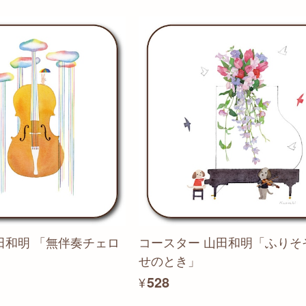
田和明 「無伴奏チェロ
コースター 山田和明「ふりそ
せのとき」
¥528