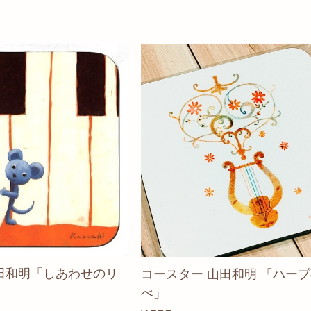
田和明「しあわせのリ
コースター 山田和明 「ハー
べ」