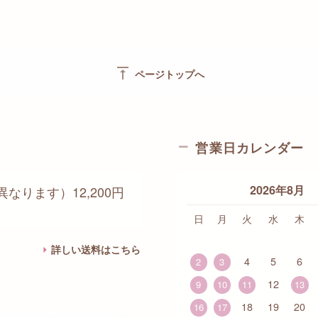
vertical_align_top
ページトップへ
営業日カレンダー
2026年8月
なります）12,200円
日
月
火
水
木
詳しい送料はこちら
4
5
6
2
3
12
9
10
11
13
18
19
20
16
17