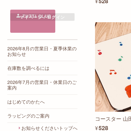
¥528
祝儀袋
千代原歩 / 大譜表鍵盤シート
TUTTI CLUB
マイページ / ログイン
KOTOBUKI MICHIRU / 楽器ア
クセサリー
たむたむ / 水引アート＆クラ
フト
ハンドメイドりふれ / ピアノ
2026年8月の営業日・夏季休業の
ペダルカバー
お知らせ
フルールドポム / 楽器のプリ
ザーブドフラワー
在庫数を調べるには
こっちゃんのりぼん / 楽器の
クリアキーホルダー
2026年7月の営業日・休業日のご
Atelier youmou / 楽器の羊毛フ
案内
ェルト刺繍
シエル・ラブリエ / ラインス
はじめてのかたへ
トーンデコレーション
Hinako / 音楽のイラスト・グ
ラッピングのご案内
ッズ
コースター 山
Canary Opera/ 動物のアート
¥528
お知らせくださいトップへ
プリント