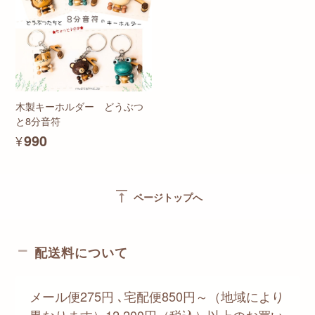
木製キーホルダー どうぶつ
と8分音符
¥990
vertical_align_top
ページトップへ
配送料について
メール便275円 ､宅配便850円～（地域により
異なります）12,200円（税込）以上のお買い