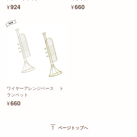
¥924
¥660
ワイヤーアレンジベース ト
ランペット
¥660
vertical_align_top
ページトップへ