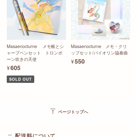
Masaenocturne メモ帳とシ
Masaenocturne メモ・クリ
ャープペンセット トロンボ
ップセット/バイオリン協奏曲
ーン吹きの天使
¥550
¥605
SOLD OUT
vertical_align_top
ページトップへ
配送料について