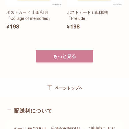
ポストカード 山田和明
ポストカード 山田和明
「Collage of memories」
「Prelude」
¥198
¥198
もっと見る
vertical_align_top
ページトップへ
配送料について
メール便275円 ､宅配便850円～（地域により