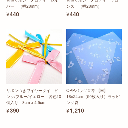
バー （幅28mm）
ンズ （幅28mm）
¥440
¥440
リボンつきワイヤータイ ピ
OPPバッグ音符 【M】
ンク/ブルー/イエロー 各色10
16×24cm（50枚入り）ラッピ
個入り 8cm x 4.5cm
ング袋
¥390
¥1,210