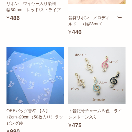
リボン ワイヤー入り楽譜
幅60mm レッド/ストライプ
¥486
音符リボン メロディ ゴー
ルド （幅28mm）
¥440
OPPバッグ音符 【Ｓ】
ト音記号チャーム５色 ライ
12cm×20cm（50枚入り）ラッ
ンストーン入り
ピング袋
¥475
¥990