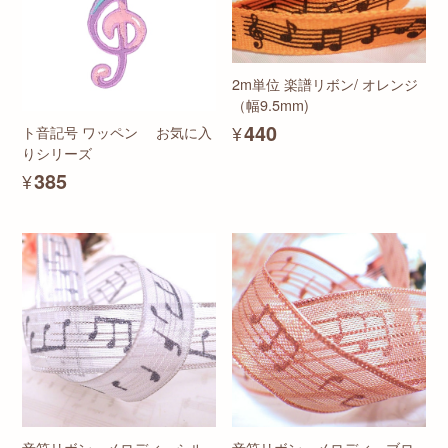
2m単位 楽譜リボン/ オレンジ
（幅9.5mm)
¥440
ト音記号 ワッペン お気に入
りシリーズ
¥385
音符リボン メロディ シル
音符リボン メロディ ブロ