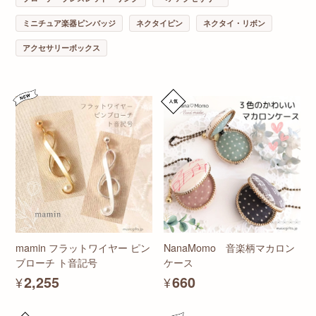
ミニチュア楽器ピンバッジ
ネクタイピン
ネクタイ・リボン
アクセサリーボックス
mamin フラットワイヤー ピン
NanaMomo 音楽柄マカロン
ブローチ ト音記号
ケース
¥2,255
¥660