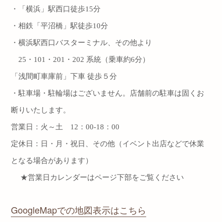
・「横浜」駅西口徒歩
15
分
・相鉄「平沼橋」駅徒歩
10
分
・横浜駅西口
バスターミナル、その他より
25
・
101
・
201
・
202
系統（乗車約
6
分）
「浅間町車庫前」下車 徒歩５分
・駐車場・駐輪場はございません。店舗前の駐車は固くお
断りいたします。
営業日：火～土
12
：
00-18
：
00
定休日：日・月・祝日、その他（イベント出店などで休業
となる場合があります）
★営業日カレンダーはページ下部をご覧ください
GoogleMapでの地図表示はこちら