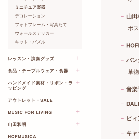
ペンケース・ブックカバー・
その他
アクセサリーボックス
チケット/マルチケース
ミニチュア楽器
折りたたみ傘
筆記用具
山田
デコレーション
マスキングテープ
フォトフレーム・写真たて
ポス
スタンプ
ウォールステッカー
ＰＣ・デスク用品・スマホ関
キット・パズル
HOF
連
シール・ステッカー
レッスン・演奏グッズ
バン
ポストカード
革物
食品・テーブルウェア・食器
グリーティングカード
BeauTone
メッセージカード
鍵盤・ペダルカバー
ハンドメイド素材・リボン・ラ
ペーパーナプキン
音楽学
ッピング
月謝袋
五楽線テープ
コースター
出席カード
月謝袋
アウトレット・SALE
メラミントレイ
音楽柄リボン
DALL
五線ノート・五線譜
出席カード
マグカップ・プレート
ラッピング用品
MUSIC FOR LIVING
祝儀袋・のし封筒
演奏補助
ピィ
その他食器・カトラリー
ワイヤーアレンジベース
色紙
楽譜
山田和明
オールミュージックシリーズ
お茶
ワッペン・チャーム・手芸資
キャ
カレンダー・スケジュール
レッスンバッグ
材
ファイル・ステーショナリー
HOFMUSICA
ポストカード