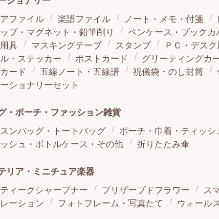
ーショナリー
アファイル
楽譜ファイル
ノート・メモ・付箋
ップ・マグネット・鉛筆削り
ペンケース・ブックカ
用具
マスキングテープ
スタンプ
ＰＣ・デスク
ル・ステッカー
ポストカード
グリーティングカ
カード
五線ノート・五線譜
祝儀袋・のし封筒
ーショナリーセット
グ・ポーチ・ファッション雑貨
スンバッグ・トートバッグ
ポーチ・巾着・ティッシ
ッシュ・ボトルケース・その他
折りたたみ傘
テリア・ミニチュア楽器
ティークシャープナー
プリザーブドフラワー
ス
レーション
フォトフレーム・写真たて
ウォール