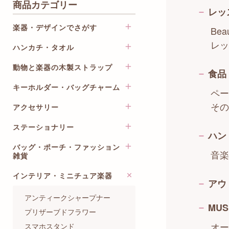
商品カテゴリー
レッ
楽器・デザインでさがす
Bea
レッ
ハンカチ・タオル
音符・音楽記号・楽譜柄
鍵盤楽器
動物と楽器の木製ストラップ
ito oto ししゅうハンカチ
食品
弦楽器
猫のロンド～イニシャル
キーホルダー・バッグチャーム
楽器のストラップ
ペー
木管楽器
Happy Tone
動物と楽器のストラップ
その
金管楽器
アクセサリー
オールミュージックシリーズ
メロディーオーケストラ
ミニ動物のキーホルダー
打楽器
バンカクラフト VANCA
コンセール
ステーショナリー
イヤリング・ピアス
楽器の木製ブローチ
ハン
和楽器・伝統楽器
ワイヤーアートシリーズ
ポワポワチック
ネックレス・ペンダント
バッグ・ポーチ・ファッション
クリアファイル
歌・合唱
DALLAITI レザーキーホルダー
音楽
チックトーン
雑貨
ブローチ・ブレスレット・リ
楽譜ファイル
オーケストラ・吹奏楽・マー
こっちゃんのりぼん 楽器シ
ング
トンピアノ
チ
リーズ
インテリア・ミニチュア楽器
ノート・メモ・付箋
レッスンバッグ・トートバッ
ヘアアクセサリー
アウ
リフレイン
グ
作曲家・楽曲
バッグチャーム
レターセット・封筒
ミニチュア楽器ピンバッジ
アンティークシャープナー
猫の楽団
ポーチ・巾着・ティッシュケ
バレエ
その他のキーホルダー・スト
MUS
クリップ・マグネット・鉛筆
ネクタイピン
ース
プリザーブドフラワー
ピルエット
ラップ
削り
ネクタイ・リボン
サコッシュ・ボトルケース・
オー
スマホスタンド
サウンドオブミュージック