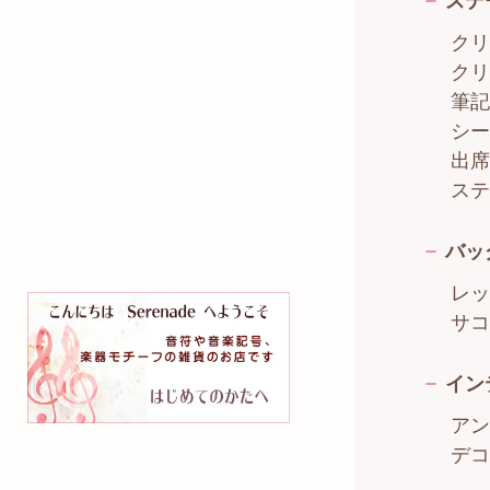
ステ
クリ
クリ
筆記
シー
出席
ステ
バッ
レッ
サコ
イン
アン
デコ