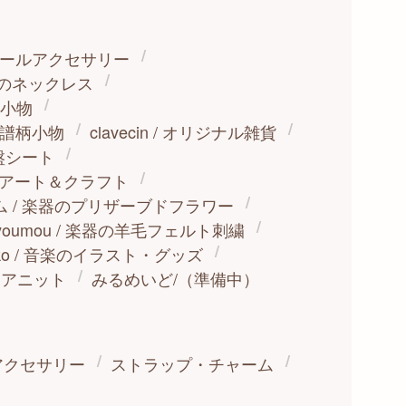
ーパールアクセサリー
楽器のネックレス
布小物
盤・楽譜柄小物
clavecin / オリジナル雑貨
盤シート
水引アート＆クラフト
 / 楽器のプリザーブドフラワー
er youmou / 楽器の羊毛フェルト刺繍
ako / 音楽のイラスト・グッズ
テリアニット
みるめいど/（準備中）
アクセサリー
ストラップ・チャーム