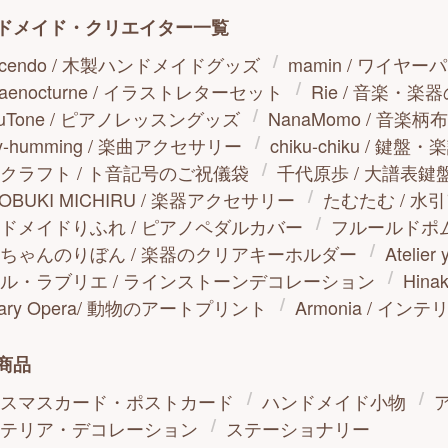
ドメイド・クリエイター一覧
escendo / 木製ハンドメイドグッズ
mamin / ワイヤ
saenocturne / イラストレターセット
Rie / 音楽・
auTone / ピアノレッスングッズ
NanaMomo / 音楽柄
y-humming / 楽曲アクセサリー
chiku-chiku / 鍵
クラフト / ト音記号のご祝儀袋
千代原歩 / 大譜表鍵
TOBUKI MICHIRU / 楽器アクセサリー
たむたむ / 
ドメイドりふれ / ピアノペダルカバー
フルールドポム
ちゃんのりぼん / 楽器のクリアキーホルダー
Ateli
ル・ラブリエ / ラインストーンデコレーション
Hin
nary Opera/ 動物のアートプリント
Armonia / イン
商品
スマスカード・ポストカード
ハンドメイド小物
テリア・デコレーション
ステーショナリー