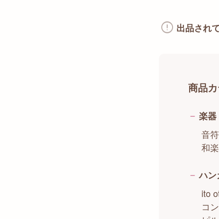
出品され
商品カ
楽器
音符
和楽
ハン
it
コン