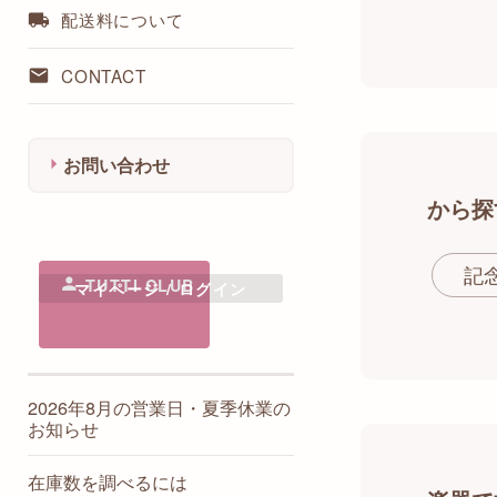
BeauTone / ピアノレッスング
インテリア・デコレーション
配送料について
ッズ
ステーショナリー
NanaMomo / 音楽柄布小物
CONTACT
baby-humming / 楽曲アクセサ
リー
chiku-chiku / 鍵盤・楽譜柄小
物
お問い合わせ
clavecin / オリジナル雑貨
から探
リラクラフト / ト音記号のご
祝儀袋
千代原歩 / 大譜表鍵盤シート
記
TUTTI CLUB
マイページ / ログイン
KOTOBUKI MICHIRU / 楽器ア
クセサリー
たむたむ / 水引アート＆クラ
フト
ハンドメイドりふれ / ピアノ
2026年8月の営業日・夏季休業の
ペダルカバー
お知らせ
フルールドポム / 楽器のプリ
ザーブドフラワー
在庫数を調べるには
こっちゃんのりぼん / 楽器の