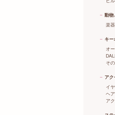
ピル
動物
楽器
キー
オー
DA
その
アク
イヤ
ヘア
アク