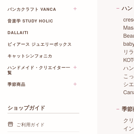
ステーショナリーセット
その他
コースター
ハン
バンカクラフト VANCA
リングノート
cr
音楽学 STUDY HOLIC
革物語~楽器キーホルダー
カレンダー
Ma
革製楽器ストラップ
DALLAITI
Be
bab
ピィアース ジュエリーボックス
リラ
キャットシンフォニカ
KO
ハン
ハンドメイド・クリエイター一
覧
こっ
シエ
季節商品
crescendo / 木製ハンドメイド
グッズ
Ca
クリスマスカード・ポストカ
mamin / ワイヤーパールアクセ
ード
サリー
ショップガイド
季節
ハンドメイド小物
Masaenocturne / イラストレ
ターセット
アクセサリー
クリ
ご利用ガイド
Rie / 音楽・楽器のネックレス
イン
ストラップ・チャーム