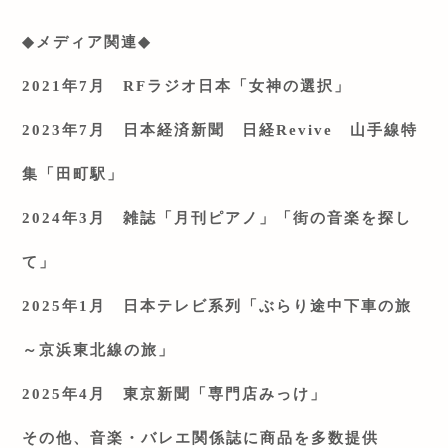
◆
メディア関連
◆
2021
年
7
月
RF
ラジオ日本「女神の選択」
2023
年
7
月 日本経済新聞 日経
Revive
山手線特
集「田町駅」
2024
年
3
月 雑誌「月刊ピアノ」「街の音楽を探し
て」
2025
年
1
月 日本テレビ系列「ぶらり途中下車の旅
～京浜東北線の旅」
2025
年
4
月 東京新聞「専門店みっけ」
その他、音楽・バレエ関係誌に商品を多数提供