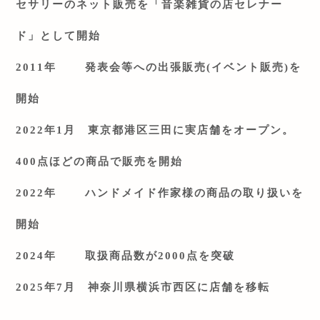
セサリーのネット販売を「音楽雑貨の店セレナー
ド」として開始
2011
年 発表会等への出張販売
(
イベント販売
)
を
開始
2022
年
1
月 東京都港区三田に実店舗をオープン。
400
点ほどの商品で販売を開始
2022
年 ハンドメイド作家様の商品の取り扱いを
開始
2024
年 取扱商品数が
2000
点を突破
2025
年
7
月 神奈川県横浜市西区に店舗を移転