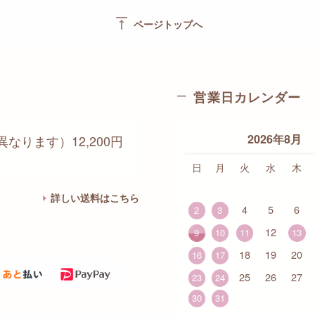
vertical_align_top
ページトップへ
営業日カレンダー
2026年8月
なります）12,200円
日
月
火
水
木
詳しい送料はこちら
4
5
6
2
3
12
9
10
11
13
18
19
20
16
17
25
26
27
23
24
30
31