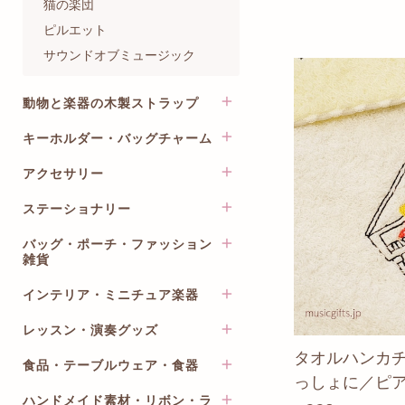
猫の楽団
バレエ
ピルエット
サウンドオブミュージック
動物と楽器の木製ストラップ
キーホルダー・バッグチャーム
楽器のストラップ
動物と楽器のストラップ
アクセサリー
オールミュージックシリーズ
ミニ動物のキーホルダー
バンカクラフト VANCA
ステーショナリー
イヤリング・ピアス
楽器の木製ブローチ
ワイヤーアートシリーズ
ネックレス・ペンダント
バッグ・ポーチ・ファッション
クリアファイル
DALLAITI レザーキーホルダー
雑貨
ブローチ・ブレスレット・リ
楽譜ファイル
こっちゃんのりぼん 楽器シ
ング
リーズ
インテリア・ミニチュア楽器
ノート・メモ・付箋
レッスンバッグ・トートバッ
ヘアアクセサリー
グ
バッグチャーム
レターセット・封筒
ミニチュア楽器ピンバッジ
レッスン・演奏グッズ
アンティークシャープナー
ポーチ・巾着・ティッシュケ
その他のキーホルダー・スト
クリップ・マグネット・鉛筆
タオルハンカ
ネクタイピン
ース
プリザーブドフラワー
ラップ
削り
食品・テーブルウェア・食器
BeauTone
っしょに／ピ
ネクタイ・リボン
サコッシュ・ボトルケース・
スマホスタンド
ペンケース・ブックカバー・
鍵盤・ペダルカバー
その他
ハンドメイド素材・リボン・ラ
ペーパーナプキン
アクセサリーボックス
チケット/マルチケース