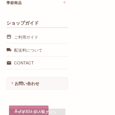
季節商品
crescendo / 木製ハンドメイド
グッズ
クリスマスカード・ポストカ
mamin / ワイヤーパールアクセ
ード
サリー
ショップガイド
ハンドメイド小物
Masaenocturne / イラストレ
ターセット
アクセサリー
ご利用ガイド
Rie / 音楽・楽器のネックレス
ストラップ・チャーム
BeauTone / ピアノレッスング
インテリア・デコレーション
配送料について
ッズ
ステーショナリー
NanaMomo / 音楽柄布小物
CONTACT
baby-humming / 楽曲アクセサ
リー
chiku-chiku / 鍵盤・楽譜柄小
物
お問い合わせ
clavecin / オリジナル雑貨
リラクラフト / ト音記号のご
祝儀袋
千代原歩 / 大譜表鍵盤シート
TUTTI CLUB
マイページ / ログイン
KOTOBUKI MICHIRU / 楽器ア