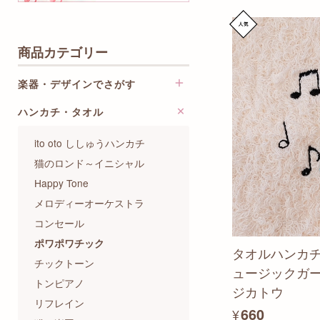
商品カテゴリー
楽器・デザインでさがす
ハンカチ・タオル
音符・音楽記号・楽譜柄
鍵盤楽器
ito oto ししゅうハンカチ
弦楽器
猫のロンド～イニシャル
木管楽器
Happy Tone
金管楽器
メロディーオーケストラ
打楽器
コンセール
和楽器・伝統楽器
ポワポワチック
タオルハンカ
歌・合唱
チックトーン
ュージックガ
オーケストラ・吹奏楽・マー
トンピアノ
チ
ジカトウ
リフレイン
作曲家・楽曲
¥660