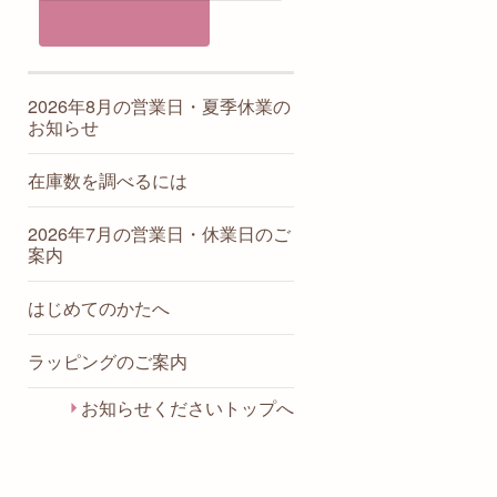
クセサリー
たむたむ / 水引アート＆クラ
フト
ハンドメイドりふれ / ピアノ
2026年8月の営業日・夏季休業の
ペダルカバー
お知らせ
フルールドポム / 楽器のプリ
ザーブドフラワー
在庫数を調べるには
こっちゃんのりぼん / 楽器の
クリアキーホルダー
2026年7月の営業日・休業日のご
Atelier youmou / 楽器の羊毛フ
案内
ェルト刺繍
シエル・ラブリエ / ラインス
はじめてのかたへ
トーンデコレーション
Hinako / 音楽のイラスト・グ
ラッピングのご案内
ッズ
Canary Opera/ 動物のアート
お知らせくださいトップへ
プリント
Armonia / インテリアニット
みるめいど/（準備中）