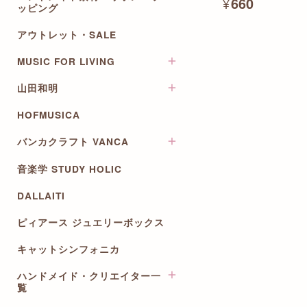
¥660
ミニチュア楽器
ッピング
五楽線テープ
折りたたみ傘
コースター
筆記用具
デコレーション
月謝袋
アウトレット・SALE
メラミントレイ
音楽柄リボン
マスキングテープ
フォトフレーム・写真たて
出席カード
マグカップ・プレート
ラッピング用品
スタンプ
ウォールステッカー
MUSIC FOR LIVING
演奏補助
その他食器・カトラリー
ワイヤーアレンジベース
ＰＣ・デスク用品・スマホ関
キット・パズル
楽譜
連
山田和明
オールミュージックシリーズ
お茶
ワッペン・チャーム・手芸資
レッスンバッグ
材
シール・ステッカー
ファイル・ステーショナリー
HOFMUSICA
ポストカード
ポストカード
その他
コースター
バンカクラフト VANCA
グリーティングカード
リングノート
メッセージカード
音楽学 STUDY HOLIC
革物語~楽器キーホルダー
カレンダー
月謝袋
革製楽器ストラップ
DALLAITI
出席カード
ピィアース ジュエリーボックス
五線ノート・五線譜
祝儀袋・のし封筒
キャットシンフォニカ
色紙
ハンドメイド・クリエイター一
カレンダー・スケジュール
覧
ステーショナリーセット