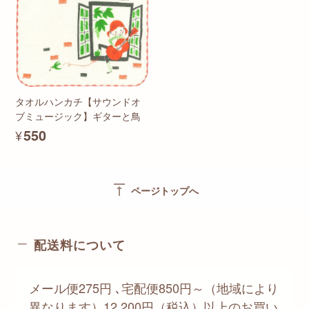
タオルハンカチ【サウンドオ
ブミュージック】ギターと鳥
¥550
vertical_align_top
ページトップへ
配送料について
メール便275円 ､宅配便850円～（地域により
異なります）12,200円（税込）以上のお買い