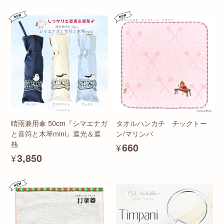
晴雨兼用傘 50cm『シマエナガ
タオルハンカチ チックトー
と音符と木琴mini』遮光＆遮
ン/マリンバ
熱
¥660
¥3,850