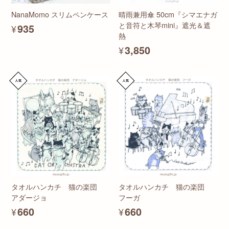
NanaMomo スリムペンケース
晴雨兼用傘 50cm『シマエナガ
と音符と木琴mini』遮光＆遮
¥935
熱
¥3,850
タオルハンカチ 猫の楽団
タオルハンカチ 猫の楽団
アダージョ
フーガ
¥660
¥660