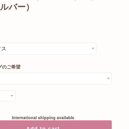
シルバー）
0
グのご希望
International shipping available
Add to cart