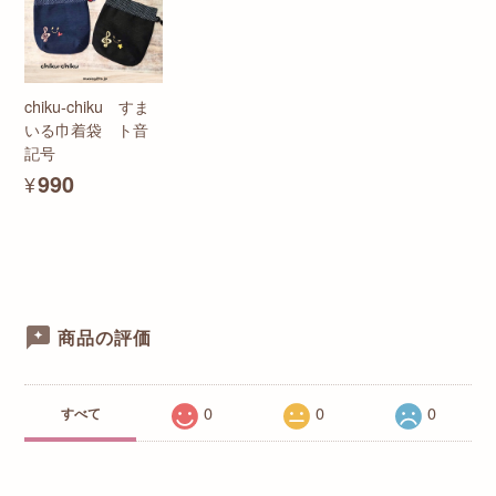
chiku-chiku すま
いる巾着袋 ト音
記号
¥990
商品の評価
0
0
0
すべて