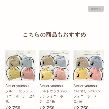
通報する
こちらの商品もおすすめ
Atelier youmou
Atelier youmou
Atelier youmou
フルートのシンフ
アルトサックスの
バイオリンのシン
ォニーポーチ 全4
シンフォニーポー
フォニーポーチ
色
チ 全4色
全4色
¥2,750
¥2,750
¥2,750