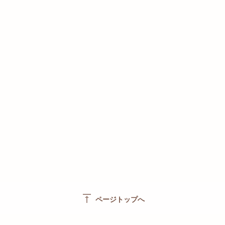
vertical_align_top
ページトップへ