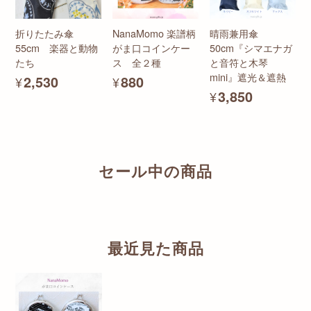
折りたたみ傘
NanaMomo 楽譜柄
晴雨兼用傘
55cm 楽器と動物
がま口コインケー
50cm『シマエナガ
たち
ス 全２種
と音符と木琴
mini』遮光＆遮熱
¥2,530
¥880
¥3,850
セール中の商品
最近見た商品