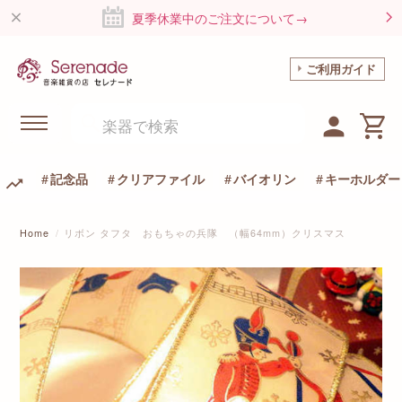
夏季休業中のご注文について→
ご利用ガイド
記念品
クリアファイル
バイオリン
キーホルダー
Home
リボン タフタ おもちゃの兵隊 （幅64mm）クリスマス