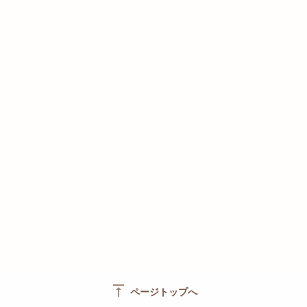
vertical_align_top
ページトップへ