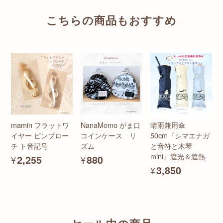
こちらの商品もおすすめ
mamin フラットワ
NanaMomo がま口
晴雨兼用傘
イヤー ピンブロー
コインケース リ
50cm『シマエナガ
チ ト音記号
ズム
と音符と木琴
mini』遮光＆遮熱
¥2,255
¥880
¥3,850