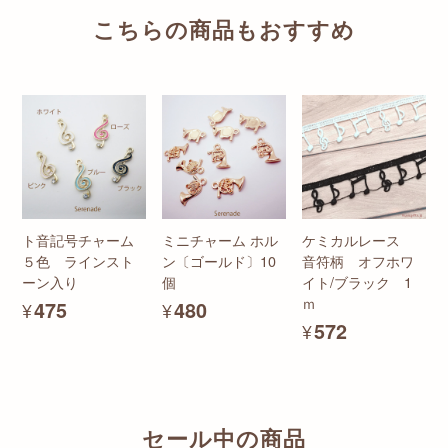
こちらの商品もおすすめ
ト音記号チャーム
ミニチャーム ホル
ケミカルレース
５色 ラインスト
ン〔ゴールド〕10
音符柄 オフホワ
ーン入り
個
イト/ブラック 1
ｍ
¥475
¥480
¥572
セール中の商品