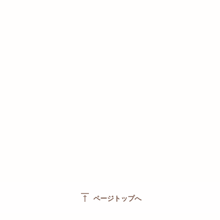
vertical_align_top
ページトップへ