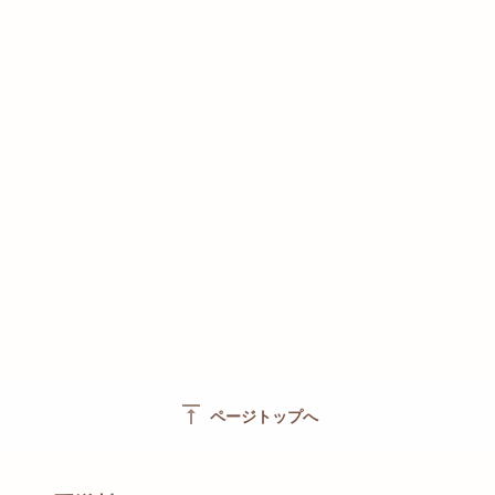
vertical_align_top
ページトップへ