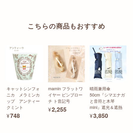
こちらの商品もおすすめ
キャットシンフォ
mamin フラットワ
晴雨兼用傘
ニカ メラミンカ
イヤー ピンブロー
50cm『シマエナガ
ップ アンティー
チ ト音記号
と音符と木琴
クミント
mini』遮光＆遮熱
¥2,255
¥748
¥3,850