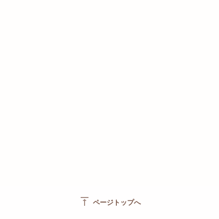
vertical_align_top
ページトップへ