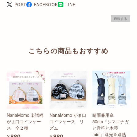
POST
FACEBOOK
LINE
通報する
こちらの商品もおすすめ
NanaMomo 楽譜柄
NanaMomo がま口
晴雨兼用傘
がま口コインケー
コインケース リ
50cm『シマエナガ
ス 全２種
ズム
と音符と木琴
mini』遮光＆遮熱
¥880
¥880