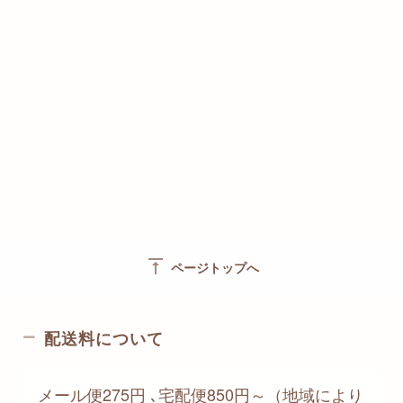
vertical_align_top
ページトップへ
配送料について
メール便275円 ､宅配便850円～（地域により