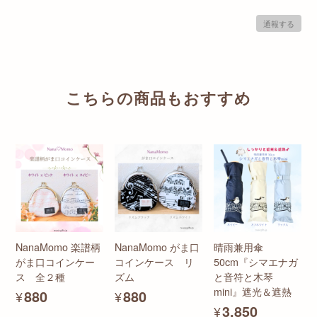
通報する
こちらの商品もおすすめ
NanaMomo 楽譜柄
NanaMomo がま口
晴雨兼用傘
がま口コインケー
コインケース リ
50cm『シマエナガ
ス 全２種
ズム
と音符と木琴
mini』遮光＆遮熱
¥880
¥880
¥3,850