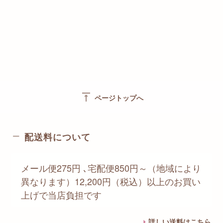
vertical_align_top
ページトップへ
配送料について
メール便275円 ､宅配便850円～（地域により
異なります）12,200円（税込）以上のお買い
上げで当店負担です
詳しい送料はこちら