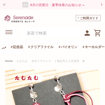
8月の営業日・夏季休業のお知らせ→
ご利用ガイド
記念品
クリアファイル
バイオリン
キーホルダー
Home
たむたむ 水引イヤリング ト音記号と八分音符 赤