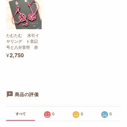
たむたむ 水引イ
ヤリング ト音記
号と八分音符 赤
¥2,750
商品の評価
0
0
0
すべて