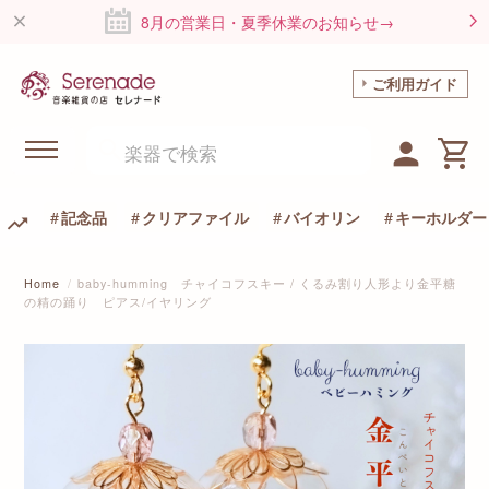
8月の営業日・夏季休業のお知らせ→
ご利用ガイド
記念品
クリアファイル
バイオリン
キーホルダー
Home
baby-humming チャイコフスキー / くるみ割り人形より金平糖
の精の踊り ピアス/イヤリング