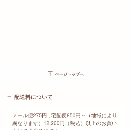
vertical_align_top
ページトップへ
配送料について
メール便275円 ､宅配便850円～（地域により
異なります）12,200円（税込）以上のお買い