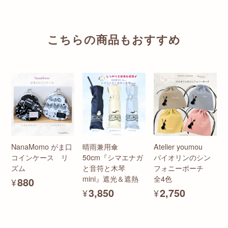
こちらの商品もおすすめ
NanaMomo がま口
晴雨兼用傘
Atelier youmou
コインケース リ
50cm『シマエナガ
バイオリンのシン
ズム
と音符と木琴
フォニーポーチ
mini』遮光＆遮熱
全4色
¥880
¥3,850
¥2,750