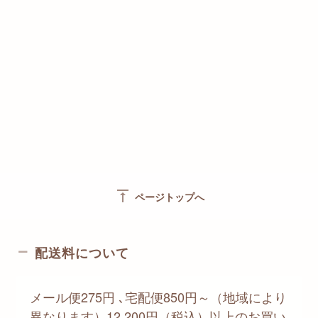
vertical_align_top
ページトップへ
配送料について
メール便275円 ､宅配便850円～（地域により
異なります）12,200円（税込）以上のお買い