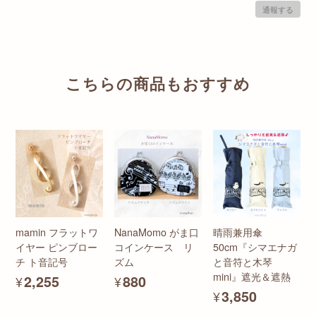
通報する
こちらの商品もおすすめ
mamin フラットワ
NanaMomo がま口
晴雨兼用傘
イヤー ピンブロー
コインケース リ
50cm『シマエナガ
チ ト音記号
ズム
と音符と木琴
mini』遮光＆遮熱
¥2,255
¥880
¥3,850