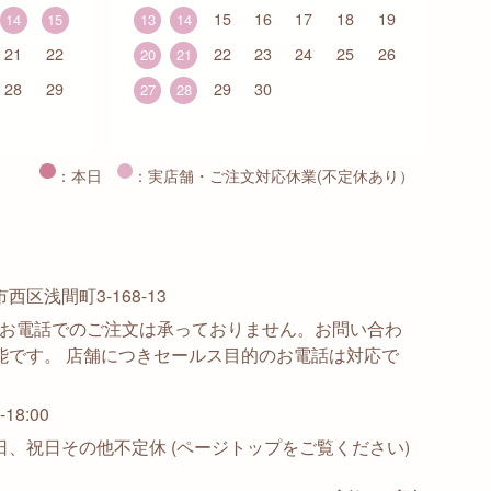
15
16
17
18
19
14
15
13
14
21
22
22
23
24
25
26
20
21
28
29
29
30
27
28
：本日
：実店舗・ご注文対応休業(不定休あり）
区浅間町3-168-13
915 ※お電話でのご注文は承っておりません。お問い合わ
能です。 店舗につきセールス目的のお電話は対応で
18:00
日、祝日その他不定休 (ページトップをご覧ください)