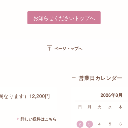
お知らせくださいトップへ
vertical_align_top
ページトップへ
営業日カレンダー
2026年8月
なります）12,200円
日
月
火
水
木
詳しい送料はこちら
4
5
6
2
3