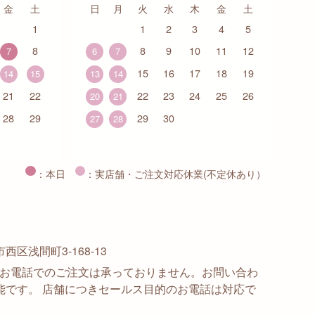
金
土
日
月
火
水
木
金
土
1
1
2
3
4
5
8
8
9
10
11
12
7
6
7
15
16
17
18
19
14
15
13
14
21
22
22
23
24
25
26
20
21
28
29
29
30
27
28
：本日
：実店舗・ご注文対応休業(不定休あり）
区浅間町3-168-13
915 ※お電話でのご注文は承っておりません。お問い合わ
能です。 店舗につきセールス目的のお電話は対応で