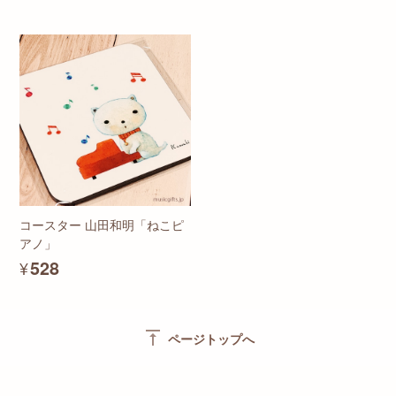
コースター 山田和明「ねこピ
アノ」
¥528
vertical_align_top
ページトップへ