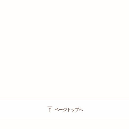
vertical_align_top
ページトップへ