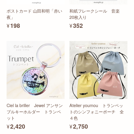
ポストカード 山田和明「赤い
和紙フレークシール 音楽
夜」
20枚入り
¥198
¥352
Ciel la briller Jewel アンサン
Atelier youmou トランペッ
ブルキーホルダー トランペ
トのシンフォニーポーチ 全
ット
４色
¥2,420
¥2,750