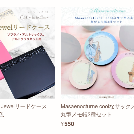
iller~ Jewelリードケース
Masaenocturne coolなサッ
色
丸型メモ帳3種セット
¥550