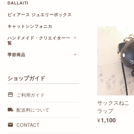
革製楽器ストラップ
DALLAITI
出席カード
ピィアース ジュエリーボックス
五線ノート・五線譜
祝儀袋・のし封筒
キャットシンフォニカ
色紙
ハンドメイド・クリエイター一
カレンダー・スケジュール
覧
ステーショナリーセット
季節商品
crescendo / 木製ハンドメイド
グッズ
クリスマスカード・ポストカ
mamin / ワイヤーパールアクセ
ード
サリー
ショップガイド
ハンドメイド小物
Masaenocturne / イラストレ
ターセット
アクセサリー
ご利用ガイド
Rie / 音楽・楽器のネックレス
ストラップ・チャーム
サックスねこ
BeauTone / ピアノレッスング
インテリア・デコレーション
配送料について
ラップ
ッズ
ステーショナリー
NanaMomo / 音楽柄布小物
¥1,100
CONTACT
baby-humming / 楽曲アクセサ
リー