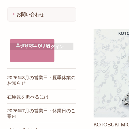
chiku-chiku / 鍵盤・楽譜柄小
物
お問い合わせ
clavecin / オリジナル雑貨
リラクラフト / ト音記号のご
祝儀袋
千代原歩 / 大譜表鍵盤シート
TUTTI CLUB
マイページ / ログイン
KOTOBUKI MICHIRU / 楽器ア
クセサリー
たむたむ / 水引アート＆クラ
フト
ハンドメイドりふれ / ピアノ
2026年8月の営業日・夏季休業の
ペダルカバー
お知らせ
フルールドポム / 楽器のプリ
ザーブドフラワー
在庫数を調べるには
こっちゃんのりぼん / 楽器の
クリアキーホルダー
2026年7月の営業日・休業日のご
Atelier youmou / 楽器の羊毛フ
案内
ェルト刺繍
KOTOBUKI 
シエル・ラブリエ / ラインス