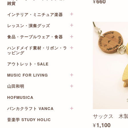
¥660
DALLAITI レザーキーホルダー
チックトーン
雑貨
ブローチ・ブレスレット・リ
楽譜ファイル
こっちゃんのりぼん 楽器シ
ング
トンピアノ
リーズ
インテリア・ミニチュア楽器
ノート・メモ・付箋
レッスンバッグ・トートバッ
ヘアアクセサリー
リフレイン
グ
バッグチャーム
レターセット・封筒
ミニチュア楽器ピンバッジ
レッスン・演奏グッズ
アンティークシャープナー
猫の楽団
ポーチ・巾着・ティッシュケ
その他のキーホルダー・スト
クリップ・マグネット・鉛筆
ネクタイピン
ース
プリザーブドフラワー
ピルエット
ラップ
削り
食品・テーブルウェア・食器
BeauTone
ネクタイ・リボン
サコッシュ・ボトルケース・
スマホスタンド
サウンドオブミュージック
ペンケース・ブックカバー・
鍵盤・ペダルカバー
その他
ハンドメイド素材・リボン・ラ
ペーパーナプキン
アクセサリーボックス
チケット/マルチケース
ミニチュア楽器
ッピング
五楽線テープ
折りたたみ傘
コースター
筆記用具
デコレーション
月謝袋
アウトレット・SALE
メラミントレイ
音楽柄リボン
マスキングテープ
フォトフレーム・写真たて
出席カード
マグカップ・プレート
ラッピング用品
スタンプ
ウォールステッカー
MUSIC FOR LIVING
演奏補助
その他食器・カトラリー
ワイヤーアレンジベース
ＰＣ・デスク用品・スマホ関
キット・パズル
楽譜
連
山田和明
オールミュージックシリーズ
お茶
ワッペン・チャーム・手芸資
レッスンバッグ
材
シール・ステッカー
ファイル・ステーショナリー
HOFMUSICA
ポストカード
ポストカード
その他
コースター
バンカクラフト VANCA
グリーティングカード
リングノート
サックス 木
メッセージカード
音楽学 STUDY HOLIC
革物語~楽器キーホルダー
カレンダー
¥1,100
月謝袋