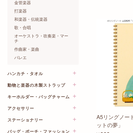
金管楽器
打楽器
和楽器・伝統楽器
歌・合唱
オーケストラ・吹奏楽・マー
チ
作曲家・楽曲
バレエ
ハンカチ・タオル
動物と楽器の木製ストラップ
ito oto ししゅうハンカチ
猫のロンド～イニシャル
キーホルダー・バッグチャーム
楽器のストラップ
Happy Tone
動物と楽器のストラップ
アクセサリー
オールミュージックシリーズ
メロディーオーケストラ
ミニ動物のキーホルダー
A5リングノー
バンカクラフト VANCA
コンセール
ステーショナリー
イヤリング・ピアス
楽器の木製ブローチ
ットの夢」
ワイヤーアートシリーズ
ポワポワチック
ネックレス・ペンダント
バッグ・ポーチ・ファッション
クリアファイル