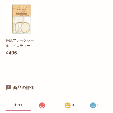
色紙フレークシー
ル メロディー
¥495
商品の評価
0
0
0
すべて