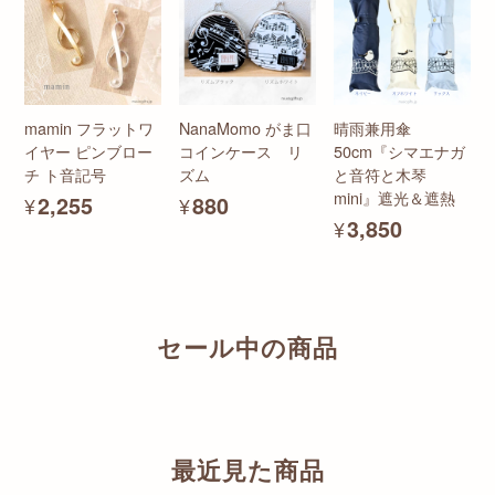
mamin フラットワ
NanaMomo がま口
晴雨兼用傘
イヤー ピンブロー
コインケース リ
50cm『シマエナガ
チ ト音記号
ズム
と音符と木琴
mini』遮光＆遮熱
¥2,255
¥880
¥3,850
セール中の商品
最近見た商品