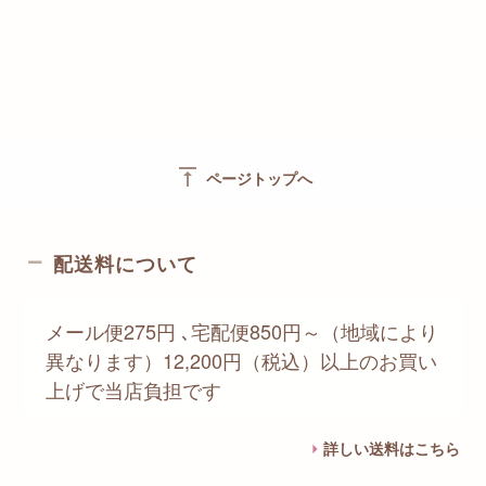
vertical_align_top
ページトップへ
配送料について
メール便275円 ､宅配便850円～（地域により
異なります）12,200円（税込）以上のお買い
上げで当店負担です
詳しい送料はこちら