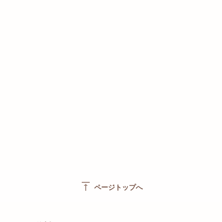
vertical_align_top
ページトップへ