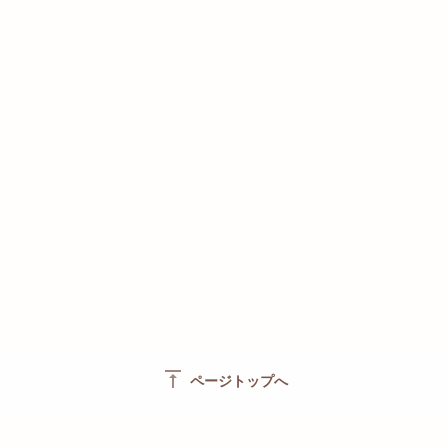
vertical_align_top
ページトップへ