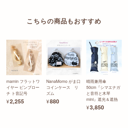
こちらの商品もおすすめ
mamin フラットワ
NanaMomo がま口
晴雨兼用傘
イヤー ピンブロー
コインケース リ
50cm『シマエナガ
チ ト音記号
ズム
と音符と木琴
mini』遮光＆遮熱
¥2,255
¥880
¥3,850