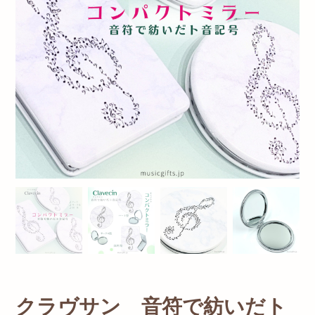
クラヴサン 音符で紡いだト