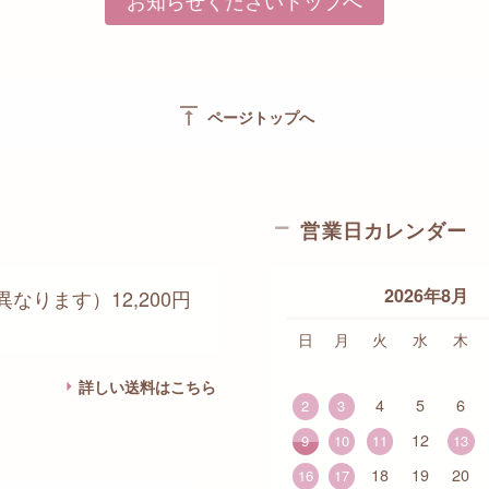
お知らせくださいトップへ
vertical_align_top
ページトップへ
営業日カレンダー
2026年8月
なります）12,200円
日
月
火
水
木
詳しい送料はこちら
4
5
6
2
3
12
9
10
11
13
18
19
20
16
17