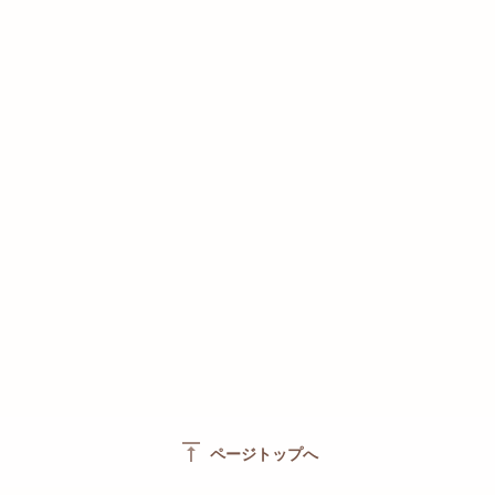
vertical_align_top
ページトップへ