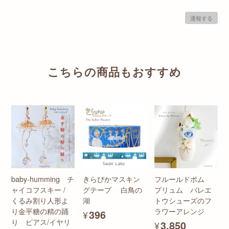
通報する
こちらの商品もおすすめ
baby-humming チ
きらぴかマスキン
フルールドポム
ャイコフスキー /
グテープ 白鳥の
プリュム バレエ
くるみ割り人形よ
湖
トウシューズのフ
り金平糖の精の踊
ラワーアレンジ
¥396
り ピアス/イヤリ
¥3,850