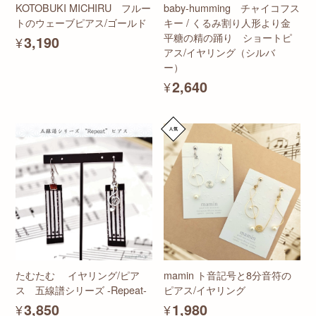
KOTOBUKI MICHIRU フルー
baby-humming チャイコフス
トのウェーブピアス/ゴールド
キー / くるみ割り人形より金
平糖の精の踊り ショートピ
¥3,190
アス/イヤリング（シルバ
ー）
¥2,640
たむたむ イヤリング/ピア
mamin ト音記号と8分音符の
ス 五線譜シリーズ -Repeat-
ピアス/イヤリング
¥3,850
¥1,980